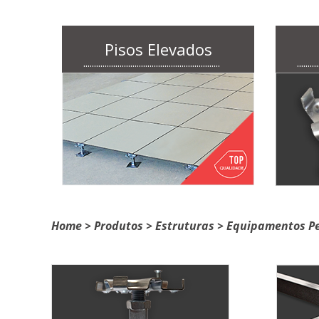
Pisos Elevados
................................................................
..........
Home
>
Produtos
>
Estruturas
> Equipamentos P