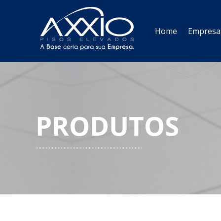
Home
Empresa
PRODUTOS
........................................................................