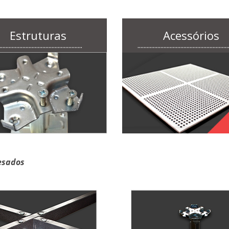
Estruturas
Acessórios
......................................................
...........................................................
esados