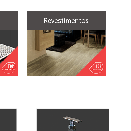
Revestimentos
.....
.............................................